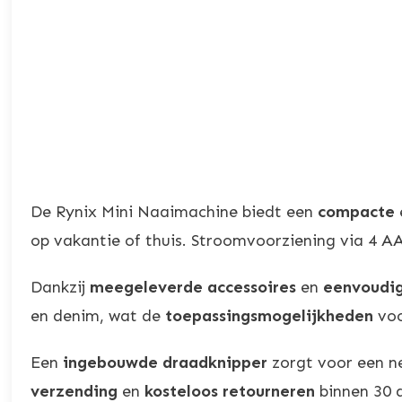
De Rynix Mini Naaimachine biedt een
compacte
op vakantie of thuis. Stroomvoorziening via 4 A
Dankzij
meegeleverde accessoires
en
eenvoudig
en denim, wat de
toepassingsmogelijkheden
voo
Een
ingebouwde draadknipper
zorgt voor een ne
verzending
en
kosteloos retourneren
binnen 30 