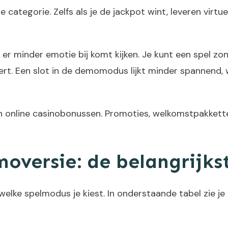
categorie. Zelfs als je de jackpot wint, leveren virtu
 er minder emotie bij komt kijken. Je kunt een spel zo
evert. Een slot in de demomodus lijkt minder spannen
 online casinobonussen. Promoties, welkomstpakkette
versie: de belangrijkst
elke spelmodus je kiest. In onderstaande tabel zie je 