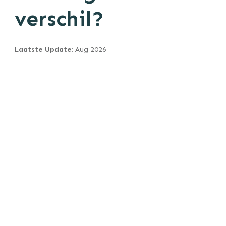
verschil?
Laatste Update:
Aug
2026