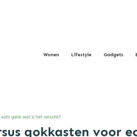
Wonen
Lifestyle
Gadgets
echt geld: wat is het verschil?
sus gokkasten voor ec