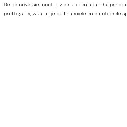
De demoversie moet je zien als een apart hulpmidde
prettigst is, waarbij je de financiële en emotionele 