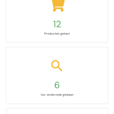
12
Producten getest
6
Uur onderzoek gedaan